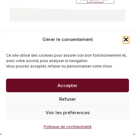
Gérer le consentement
Ce site utilise des cookies pour assurer son bon fonctionnement et,
avec votre accord, pour analyser la navigation.
Vous pouvez accepter, refuser ou personnaliser votre choix.
Navigation
PRÉCÉDENT
SUIVANT
Décembre 2025
Janvier 2026
de
Accepter
l’article
Refuser
Voir les préférences
Nos articles
Politique de confidentialité