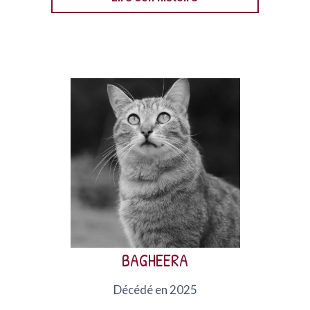
Bagheera est un croisé Bengal né en 2014, sauvé de
l’euthanasie après un grave accident. A dû être
euthanasié suite à l’aggravation de sa MICI.
BAGHEERA
Décédé en 2025