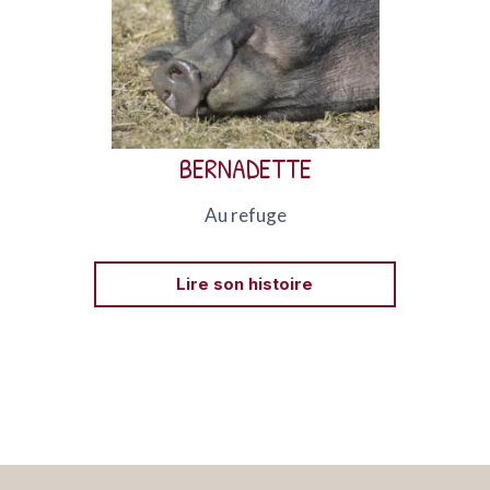
Bernadette, cochon nain sauvée en 2016 par
GroinGroin, vivait enfermée et en surpoids après
avoir été ballottée de foyer en foyer.
BERNADETTE
Au refuge
Lire son histoire