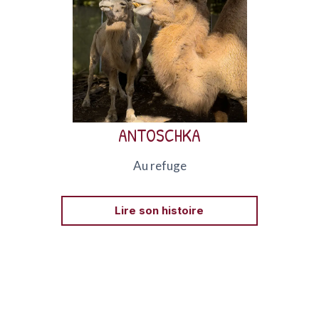
Antoschka, dite Totosch, est une chamelle née en
2002, recueillie par le Bioparc Genève après la
faillite d’un cirque dans lequel elle avait vécu
toute sa vie.
ANTOSCHKA
Au refuge
Lire son histoire