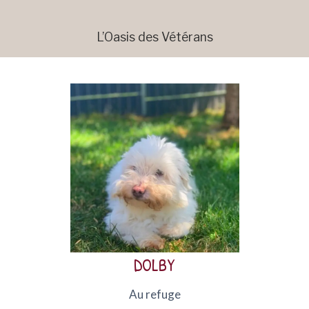
L’Oasis des Vétérans
Dolby est un Coton de Tuléar, né en 2012,
sensible et attachant. Cependant, marqué par
son passé, il garde une grande méfiance envers
les humains.
DOLBY
Au refuge