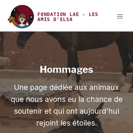
Aller
au
FONDATION LAE
-
LES
AMIS D'ELSA
contenu
Hommages
Une page dédiée aux animaux
que nous avons eu la chance de
soutenir et qui ont aujourd’hui
rejoint les étoiles.