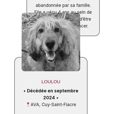
abandonnée par sa famille.
Elle a vécu 4 ans au sein de
la SPA Genève avant d’être
emportée par un cancer.
LOULOU
•
Décédée en septembre
2024
•
AVA, Cuy-Saint-Fiacre