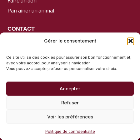
Faire un don
Parrainer un animal
CONTACT
Gérer le consentement
Communication & coordination :
yasmine.fondationlae@gmail.com
Ce site utilise des cookies pour assurer son bon fonctionnement et,
Direction :
elsa.fondationlae@gmail.com
avec votre accord, pour analyser la navigation.
Vous pouvez accepter, refuser ou personnaliser votre choix.
Réseaux :
Accepter
F
I
Refuser
a
n
Adresse postale :
c
s
Voir les préférences
e
t
c/o N.A.T. Services SA
Politique de confidentialité
b
a
Rue du Jargonnant 2