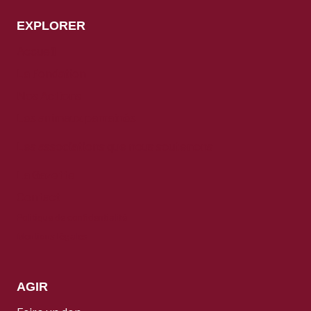
EXPLORER
Accueil
La Fondation
Nos Actions
Les animaux parrainés
Les associations que nous soutenons
La Gazette
Contact
Politique de confidentialité
Mentions légales
AGIR